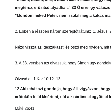
megtérsz, erősítsd atyádfiait." 33 Ő erre így válasz
"Mondom neked Péter: nem szólal meg a kakas ma,
2. Ebben a részben három szereplőt látunk:  1. Jézus  2
Nézd vissza az igeszakaszt, és oszd meg röviden, mit t
3. A 33. versben azt olvassuk, hogy Simon úgy gondolt
Olvasd el: 1 Kor 10:12–13
12 Aki tehát azt gondolja, hogy áll, vigyázzon, hog
erőtökön felül kísérteni; sőt a kísértéssel együtt el f
Máté 26:41