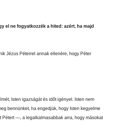
y el ne fogyatkozzék a hited: azért, ha majd 
nik Jézus Péterrel annak ellenére, hogy Péter 
ét, Isten igazságát és időt igényel. Isten nem 
k meg bennünket, ha engedjük, hogy Isten kegyelme 
mint Pétert —, a legalkalmasabbak arra, hogy másokat 