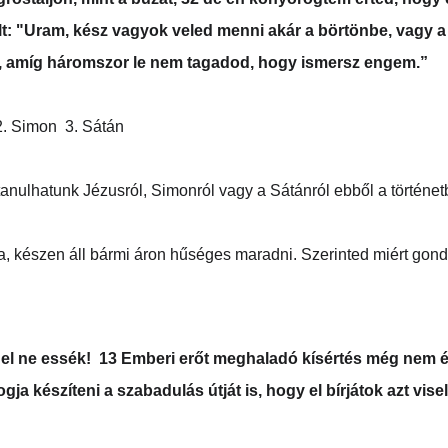
olt: "Uram, kész vagyok veled menni akár a börtönbe, vagy a 
 amíg háromszor le nem tagadod, hogy ismersz engem.”
. Simon  3. Sátán  
anulhatunk Jézusról, Simonról vagy a Sátánról ebből a történet
a, készen áll bármi áron hűséges maradni. Szerinted miért gond
y el ne essék!  13 Emberi erőt meghaladó kísértés még nem ér
ogja készíteni a szabadulás útját is, hogy el bírjátok azt visel