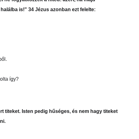
halálba is!" 34 Jézus azonban ezt felelte: 
ből.
olta így?
t titeket. Isten pedig hűséges, és nem hagy titeket 
ni.