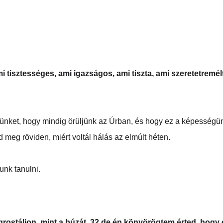
RÓLUNK
NYÁRI BIBLIATÁBOR
ANGOL TÁBOR
BÁBCSO
mi tisztességes, ami igazságos, ami tiszta, ami szeretetremél
nnünket, hogy mindig örüljünk az Úrban, és hogy ez a képességünk
d meg röviden, miért voltál hálás az elmúlt héten.
nk tanulni.
grostáljon, mint a búzát, 32 de én könyörögtem érted, hogy e