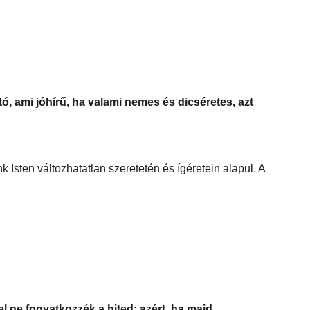
PORT
EMAIL 
tó, ami jóhírű, ha valami nemes és dicséretes, azt 
 Isten változhatatlan szeretetén és ígéretein alapul. A 
l ne fogyatkozzék a hited: azért, ha majd 