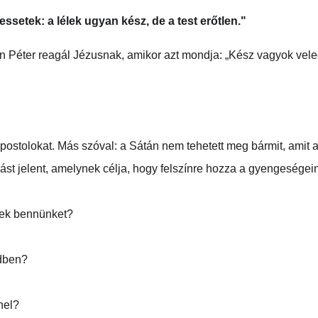
ssetek: a lélek ugyan kész, de a test erőtlen."
Péter reagál Jézusnak, amikor azt mondja: „Kész vagyok veled 
postolokat. Más szóval: a Sátán nem tehetett meg bármit, amit a
zást jelent, amelynek célja, hogy felszínre hozza a gyengeségei
nek bennünket?  
dben? 
nel?