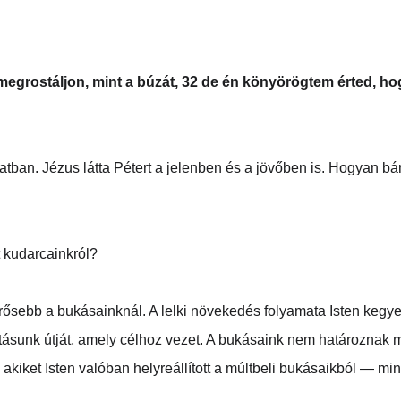
 megrostáljon, mint a búzát, 32 de én könyörögtem érted, hog
natban. Jézus látta Pétert a jelenben és a jövőben is. Hogyan bá
t kudarcainkról?
ősebb a bukásainknál. A lelki növekedés folyamata Isten kegyelm
llításunk útját, amely célhoz vezet. A bukásaink nem határozna
k, akiket Isten valóban helyreállított a múltbeli bukásaikból — 