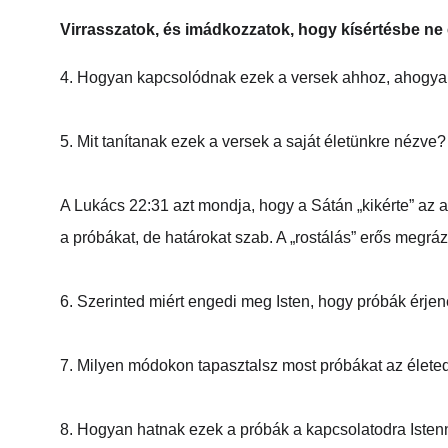
Virrasszatok, és imádkozzatok, hogy kísértésbe ne e
4. Hogyan kapcsolódnak ezek a versek ahhoz, ahogyan 
5. Mit tanítanak ezek a versek a saját életünkre nézve?
A Lukács 22:31 azt mondja, hogy a Sátán „kikérte” az a
a próbákat, de határokat szab. A „rostálás” erős megrá
6. Szerinted miért engedi meg Isten, hogy próbák érje
7. Milyen módokon tapasztalsz most próbákat az élete
8. Hogyan hatnak ezek a próbák a kapcsolatodra Isten