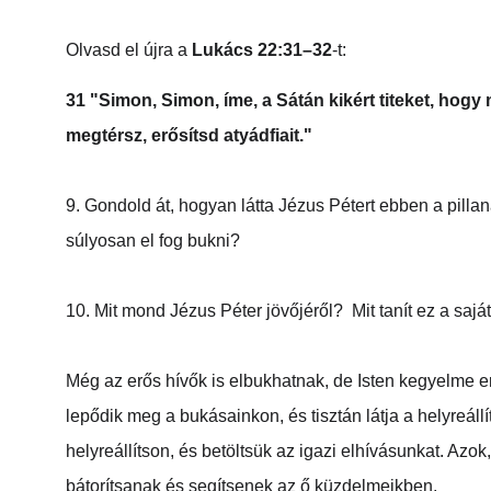
Olvasd el újra a 
Lukács 22:31–32
-t:
31 "Simon, Simon, íme, a Sátán kikért titeket, hogy
megtérsz, erősítsd atyádfiait."
9. Gondold át, hogyan látta Jézus Pétert ebben a pilla
súlyosan el fog bukni?
10. Mit mond Jézus Péter jövőjéről?  Mit tanít ez a sajá
Még az erős hívők is elbukhatnak, de Isten kegyelme er
lepődik meg a bukásainkon, és tisztán látja a helyreá
helyreállítson, és betöltsük az igazi elhívásunkat. Azo
bátorítsanak és segítsenek az ő küzdelmeikben.